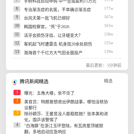
宇树科技启动申购 中一签或盈利15万元
8
177w
专治渐冻症的名医，不幸确诊渐冻症
9
167w
台风天第一批飞机已绑好
10
161w
韩国检察官，“死”于2026
11
158w
洁牙会损伤牙齿、让牙缝变大？
12
155w
客机起飞时遭雷击 机身现20余处损伤
13
139w
渤海首个千亿方大气田全面投产
14
132w
胖东来将关闭24年老店 于东来回应
最后更新：5分钟前
15
128w
香港刷新1884年以来最高气温纪录
16
125w
老人采药煮水 妻子进ICU儿子精神错乱
精选
腾讯新闻精选
17
124w
江西一司机酒驾致8人受伤
1
曝光：五角大楼，坐不住了
18
123w
穿8850元MiuMiu鞋脚被染黑 官方回应
2
美官员：特朗普想退出伊朗战事，哪怕没核协
19
122w
国乒再次无缘冠军赛冠军
议都行
20
102w
3
iPhone 17系列或8月10日起涨价
除孙颖莎、王曼昱没人能稳胜她？张本美和进
化，国乒该警惕了
21
101w
7月份CPI同比上涨0.5%
4
“白海豚”在浙江玉环登陆，有瓦房屋顶被掀
22
99w
越改越强！揭秘轰-6进化史
翻，多地启动应急响应