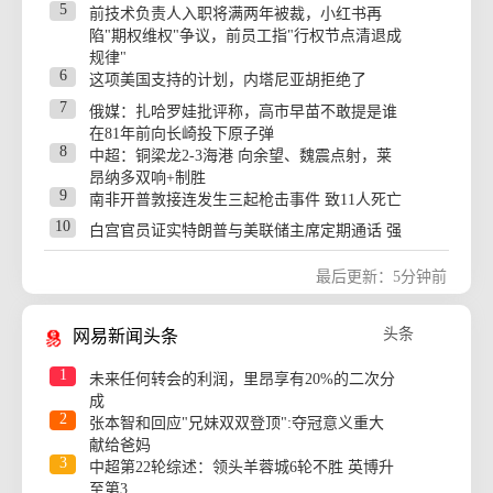
5
23
99w
前技术负责人入职将满两年被裁，小红书再
7月CPI、PPI涨幅双放缓
陷"期权维权"争议，前员工指"行权节点清退成
24
97w
12名中国人在柬埔寨电诈被羁押
规律"
6
25
96w
这项美国支持的计划，内塔尼亚胡拒绝了
if椰子水股价大跌 一个网红IPO崩了
7
26
95w
俄媒：扎哈罗娃批评称，高市早苗不敢提是谁
丘成桐谈王虹、邓煜
在81年前向长崎投下原子弹
27
95w
接了一通电话就背上贷款？警方提醒
8
中超：铜梁龙2-3海港 向余望、魏震点射，莱
28
94w
BLG官宣：Flandre正式加入
昂纳多双响+制胜
9
南非开普敦接连发生三起枪击事件 致11人死亡
29
93w
睡车里被收150元？酒店：补偿1000元
10
白宫官员证实特朗普与美联储主席定期通话 强
30
92w
日本长野县山体滑坡 约400人被困
调尊重央行独立性
31
91w
11
北京楼市新政：首批受益者房贷利息立省10
江西赣州安远警方通报一起交通事故：造成7
最后更新：5分钟前
万
名群众和肇事司机受伤，肇事司机系酒驾
32
91w
12
浙江省委书记：该停下的坚决停下来
夏士远，空降时坠地牺牲
头条
网易新闻头条
33
90w
13
煤矿存重大隐患仍生产，停产整顿
飞机起飞途中遭雷击，深圳飞无锡航班滞留3
小时临时换机，南航回应：机身发现雷击点20
34
89w
1
一线豪华品牌卖车也到了亏损边缘
未来任何转会的利润，里昂享有20%的二次分
余处，客机自带防雷保护措施，电流不会进入
成
35
88w
外媒：波兰总统向乌总统发最后通牒
机舱内部
2
张本智和回应"兄妹双双登顶":夺冠意义重大
14
36
87w
5万的小车卖不动，40万以上的抢着买
高端河轮游变赶大巴拉练 公司道歉
献给爸妈
3
15
中超第22轮综述：领头羊蓉城6轮不胜 英博升
37
87w
“伊斯兰版北约”出现，以色列如临大敌：与这
冰块成今夏最火新生意
至第3
三国关系都不太好