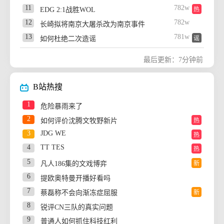
44
380w
受台风影响 北京或将出现特大暴雨
11
782w
EDG 2:1战胜WOL
热
28
易烊千玺文俊辉热聊
45
372w
BLG经理辟谣Bin离队
12
782w
长崎拟将南京大屠杀改为南京事件
29
印度女子出轨被撞破在院子内遭毒打
46
359w
青岛大嫚的海蛎子唱腔把胖超带跑偏了
热
13
781w
如何杜绝二次造谣
谣
30
迪丽热巴素颜香港plog
47
350w
15部短剧作品获颁百花奖五项荣誉
14
778w
这张是烂片但我喜欢
31
张凌赫直播
48
342w
最后更新：7分钟前
江西警方通报：一男子酒驾致7人受伤
15
778w
冻结那时间 冻结初遇那一天
32
上海地铁停运
49
330w
宋佳：“小花”来到百花特别高兴
16
777w
拜登儿子称拜登癌症扩散
热
33
娜扎称眼睛恢复情况不太妙
B站热搜
50
322w
交警背进考场的少年收到了录取通知书
17
776w
张本兄妹包揽WTT横滨男女单冠军
新
34
听泉鉴宝炒股亏到吃泡面
51
313w
1
游客体验“黄河飞索”到一半停滞不前
危险暴雨来了
18
775w
江城子 夏天出门没关空调
35
患者走了医生躲角落哭半小时
2
如何评价沈腾文牧野新片
热
19
774w
伦纳德被曝隐匿收入超5000万美元
热
36
沈月 希腊神女
3
JDG WE
热
20
774w
佛得角门将身价暴涨1000%
37
人鱼
4
TT TES
热
21
774w
沈腾老年妆完全没想到
热
38
老坛酸菜 脚踩
5
凡人186集的文戏博弈
新
22
773w
CFPL白鲨击败KZ夺冠
新
39
郑雅贤为中文回复道歉
6
提欧奥特曼开播好看吗
23
772w
15部短剧获百花奖肯定
新
40
杨幂对接确认出席百花奖颁奖典礼
7
蔡磊称不会向渐冻症屈服
新
24
772w
宋茜刺激之夜即兴手势舞
热
41
月经前的9个身体信号
8
锐评CN三队的真实问题
25
772w
手写LOVE打开我的夏天
42
郭京飞薛佳凝的钱都在鲍蕾那
9
普通人如何抓住科技红利
26
772w