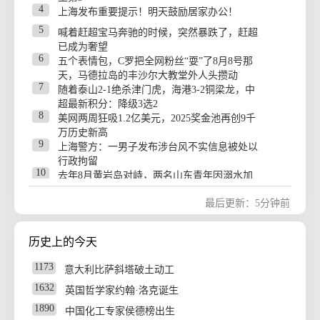
38
86w
孩子被清华录取 村里“最高规格”祭祖
4
16
上海发布重要提示！明天鼓励居家办公！
海风：台湾真正的危机，是活在政治表演与情
39
85w
绪动员之中
服务区餐盘现老鼠啃食 官方：已处理
5
喊着赶超宝马奔驰的时候，突然暴跌了，赶超
17
摩尔线程：上半年营收激增147%，净亏损大幅
40
85w
已成为奢望
00后“冰二代”：家中负债近两亿
收窄，筹划赴港上市
6
五个表情包，C罗把全网粉丝“耍”了8月8号那
41
84w
18
秘鲁南部车祸致至少13人死亡
夜读丨1000部仅1部爆款，AI漫剧为何陷入“内
天，马德拉岛的丰沙尔大教堂外人头攒动
卷式”竞争
7
42
84w
随着泰山2-1绝杀津门虎，海港3-2铜梁龙，中
四川高县5.5级地震后 为何余震不断
19
官方：明日之星冠军杯决赛取消 U17国足与阿
超最新积分：降级3选2
43
83w
国际足联最新发声
森纳并列冠军
8
美网两周狂吸1.2亿美元，2025奖金池再创9千
20
高市早苗对“无核三原则”含糊表态
44
83w
官方通报“幸福坝”问题：成立调查组
万历史新高
9
上海警方：一男子发布涉台风不实信息被处以
45
82w
记者送检10副太阳镜仅1副合格
行政拘留
46
82w
10
“火箭残骸撞月”视频是假的
去年8月黄岩岛对峙，两名山东青年因溺水加
撞击牺牲！这账必须算
47
81w
核科学奥赛中国代表队获一金三银
最后更新：5分钟前
48
81w
女子家中洗衣机自爆 维修工：从没见过
49
80w
香港“O记”扫黑拘147人 涉洗钱超6亿
历史上的今天
50
79w
上半年我国经营主体结构持续优化
1173
意大利比萨斜塔破土动工
1632
英国哲学家约翰·洛克诞生
1890
中国化工专家侯德榜出生