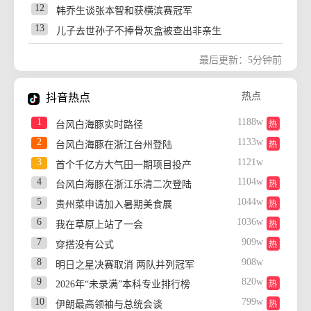
12
韩乔生谈张本智和获横滨赛冠军
29
522w
台风白海豚已减弱为台风级
13
儿子去世孙子不捧骨灰盒被查出非亲生
30
514w
国产磁悬浮5.3秒飙到时速800公里
14
迪丽热巴给路人打码
31
504w
王传君 《披荆斩棘》
最后更新：5分钟前
15
田曦薇没刘海差点认不出来
32
494w
浙江省甬江发生2026年第1号洪水
新
16
白海豚提前登陆
33
484w
热点
台风白海豚在浙江乐清二次登陆
热
抖音热点
17
程晓玥谈离婚
34
474w
国足U17与阿森纳决赛取消 并列冠军
1
1188w
台风白海豚实时路径
热
18
姚琛程潇 标准的男人女人
35
465w
180斤记者报道台风 抱电线杆才站稳
热
2
1133w
台风白海豚在浙江台州登陆
热
19
耳机左右耳电量未解之谜
36
454w
黄山因台风滞留大量游客 景区回应
新
3
1121w
首个千亿方大气田一期项目投产
20
伊朗婉转回应最高领袖病危传闻
37
448w
羊群过马路 牧羊犬见有车飞奔而来
4
1104w
台风白海豚在浙江乐清二次登陆
热
21
自闭症哥哥的话唠妹妹堪比心理医生
38
437w
女演员朱锐自曝破产失业耗尽积蓄
新
5
1044w
贵州菜申请加入暑期美食展
热
22
赵寅成背后拉手
39
426w
沈腾挑战老年妆
6
1036w
我在草原上站了一会
热
23
SBS夏日歌谣大战MC失误争议
40
416w
曹颖儿子首次演长剧
7
909w
穿搭没有公式
热
24
婴儿被子蒙头快窒息时小猫扒醒宝妈
41
409w
巨浪拍岸！直击台风白海豚登陆现场
8
908w
明日之星决赛取消 两队并列冠军
25
张凌赫红海
42
400w
全球最大级别运输船通过长江大桥
9
820w
2026年“未录满”本科专业排行榜
热
26
孟子义泰媒生图
43
390w
宇树科技上市后或冲刺1000亿估值
新
10
799w
伊朗最高领袖与总统会谈
热
27
男孩1年暴长20厘米全身长满纹