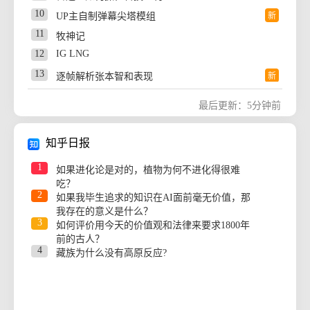
披荆斩棘官宣完整嘉宾阵容
热
43
百花奖最佳女配角提名片段
10
UP主自制弹幕尖塔模组
新
27
771w
得不到的就更加爱舞蹈挑战
44
台风白海豚过境迪士尼变水上乐园
11
牧神记
28
771w
全球最大级别运输船通过长江大桥
热
45
易烊千玺百花奖晚宴
12
IG LNG
29
770w
陈楚生音乐节真神来的
热
46
记者发现白海豚风眼就在身后
13
逐帧解析张本智和表现
新
30
770w
白鹿奶油风夏夜随拍
47
AG菲菲称失利没有借口
14
韩立
31
770w
王者英雄夏日海滩集结
热
48
最后更新：5分钟前
江波龙定增溢价45%投资者炸锅
15
歌剧老师锐评歌王之战
32
770w
梨诺全网巡演
热
49
龙餐馆 比我不是药神好十个抓娃娃
16
欢迎来龙餐馆是反战片吗
33
769w
王玉雯刺激之夜粉色双马尾
热
知乎日报
50
SBS女团合作舞台
17
EDG WOL
34
769w
刺激之夜的权威我后知后觉
1
如果进化论是对的，植物为何不进化得很难
18
罗子君近期为何再次翻红
35
768w
杨洋像隔壁班新来的学长
热
吃？
19
2
欢迎来龙餐馆值得看吗
如果我毕生追求的知识在AI面前毫无价值，那
36
767w
易烊千玺再度提名百花奖
我存在的意义是什么？
20
后室里的乌鲁鲁
梗
37
767w
和平精英百变甜包实战效果
热
3
如何评价用今天的价值观和法律来要求1800年
38
767w
前的古人？
下辈子不一定还能遇见你手势舞
4
藏族为什么没有高原反应?
39
767w
网友都在为湘超永州队加油
新
40
767w
早秋韩系奶油风穿搭
41
766w
撕名牌撕出看海宗师形态
热