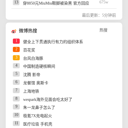
13
675w
穿8850元MiuMiu鞋脚被染黑 官方回应
14
666w
一个“村级”游泳池为啥全网点赞
新
最后更新：5分钟前
15
657w
WTT横滨赛：张本智和夺得男单冠军
16
647w
上海交大绝杀清华闯进AUBL总决赛
热
热搜
微博热搜
17
637w
最会过马路的小狗出现了
1
健全上下贯通执行有力的组织体系
18
628w
婴儿被子蒙头快窒息时小猫扒醒宝妈
2
百花奖
19
619w
原字节跳动机器人一号位加入小米
热
3
台风白海豚
20
609w
13吨消防车被台风吹得左右摇晃
热
4
中国制造硬核瞬间
21
599w
浙江省委书记：该停下的坚决停下来
热
5
沈腾 影帝
22
590w
南航回应深圳飞无锡航班起飞时遭雷击
热
6
龙餐馆 奥斯卡
23
579w
《龙餐馆》 冲奖
7
上海地铁
24
570w
《披荆斩棘2026》阵容官宣
热
8
wespark海外见面会吃太好了
25
561w
流星雨“极大雨”要来了
9
朱一龙鼻子怎么了
26
553w
迎战台风白海豚 上海共转移21.56万人
新
10
极氪7X充电起火
27
541w
央视新主播李秋莹母校发文祝贺
11
医疗垃圾 手机壳
28
532w
追风女记者抱杆抵抗强风
热