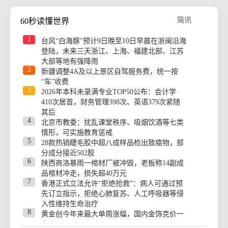
简讯
60秒读懂世界
1
台风“白海豚”预计9日晚至10日早晨在浙闽沿海
登陆，未来三天浙江、上海、福建北部、江苏
大部等地有强降雨
2
新疆调整4A及以上景区自驾服务费，统一按
“车”收费
3
2026年本科未录满专业TOP50公布：会计学
410次居首，财务管理398次、英语379次紧随
其后
4
北京市教委：扰乱课堂秩序、吸烟饮酒等七类
情形，可实施教育惩戒
5
28款热销睫毛胶中超八成样品检出致癌物，部
分成分接近502胶
6
陕西商洛暴雨一棺材厂被冲毁，老板称14副成
品棺材冲走，损失超40万元
7
香港正式立法允许“拒绝抢救”：病人可通过预
先订立指示，拒绝心肺复苏、人工呼吸器等侵
入性维持生命治疗
8
黄金创今年来最大单周涨幅，国内金饰克价一
夜涨回1300元