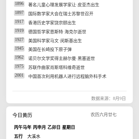
1896
著名儿童心理发展学家让·皮亚杰出生
1897
国际数学家大会在瑞士苏黎世召开
1917
香港历史学家饶宗颐出生
1919
德国哲学家恩斯特·海克尔逝世
1927
美国科学家马文·闵斯基出生
1945
美国在长崎投下原子弹
1962
诺贝尔文学奖得主赫尔曼·黑塞逝世
1975
苏联作曲家肖斯塔科维奇逝世
2001
中国首次利用机器人进行远程脑外科手术
数据来源：8月9日
农历六月廿七
今日黄历
丙午马年
丙申月
乙卯日
星期日
五行
大溪水