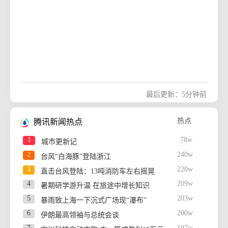
42
766w
郑润泽发抖音是忘记加bgm了吗
新
43
766w
不同画师眼中的汽水音乐
独
44
765w
ruins摇我先跳了
45
765w
火把节的抹黑祝福
46
765w
用子弹时间看和平精英全明星
47
765w
VCT正太扭腰
48
765w
最后更新：5分钟前
蛋仔派对小猪佩奇联动
热
49
765w
成都汽水音乐节
独
热点
腾讯新闻热点
50
765w
我想呼风唤雨
1
78w
城市更新记
2
240w
台风“白海豚”登陆浙江
3
220w
直击台风登陆：13吨消防车左右摇晃
4
209w
暑期研学游升温 在旅途中增长知识
5
203w
暴雨致上海一下沉式广场现“瀑布”
6
200w
伊朗最高领袖与总统会谈
7
197w