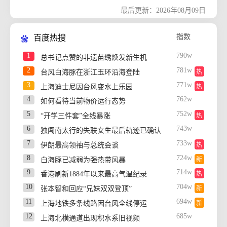
9
多家A股公司公告：收到美国关税退税，最高
最后更新：2026年08月09日
近亿元
10
我国科学家重大发现：银河系不是扁平圆盘，
其外盘存在‌整体翘曲‌并叠加‌大范围波纹状褶皱
指数
百度热搜
结构
11
1
790w
美国防部第五批UFO档案：光球飞掠中东居民
总书记点赞的非遗苗绣焕发新生机
区，阿富汗152米三角形遮蔽星光
2
781w
台风白海豚在浙江玉环沿海登陆
热
12
苹果加码印度制造：今年预计生产全球26%的
3
771w
上海迪士尼因台风变水上乐园
热
iPhone，而四年前这一比例仅为6%
13
日本发布排名：中国研发总投入超过美国位居
4
762w
如何看待当前物价运行态势
世界第一，美日德韩英法居后
5
752w
14
“开学三件套”全线暴涨
热
马斯克豪掷168亿美元打造“地球最大芯片工
厂”，规模相当于50个五角大楼
6
743w
独闯南太行的失联女生最后轨迹已确认
15
特朗普宣布将向关键矿产投资30亿美元，重塑
7
733w
伊朗最高领袖与总统会谈
热
美国作为世界矿产超级大国的应有地位
8
724w
白海豚已减弱为强热带风暴
新
9
714w
香港刷新1884年以来最高气温纪录
热
10
704w
张本智和回应“兄妹双双登顶”
新
11
694w
上海地铁多条线路因台风全线停运
新
12
685w
上海北横通道出现积水系旧视频