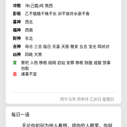
冲煞
冲(己酉)鸡 煞西
彭祖
乙不栽植千株不长 卯不穿井水泉不香
喜神
西北
福神
西南
财神
东北
吉神
母仓 三合 临日 天喜 天医 敬安 五合 宝光 鸣吠对
凶神
四耗 大煞
宜
祭祀 入殓 移柩 结网 启钻 安葬 移柩 除服 成服 馀事
勿取
忌
诸事不宜
丙午马年
丙申月
乙卯日
星期日
每日一语
无论你如何为他人着想，烦你的人眼里，你就